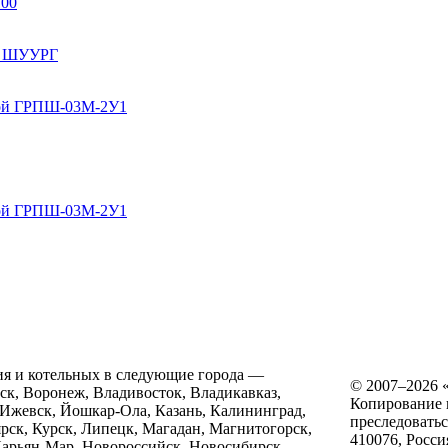
100
за ШУУРГ
ной ГРПШ-03M-2У1
ной ГРПШ-03M-2У1
ия и котельных в следующие города —
© 2007–2026
нск, Воронеж, Владивосток, Владикавказ,
Копирование и
 Ижевск, Йошкар-Ола, Казань, Калининград,
преследоватьс
ярск, Курск, Липецк, Магадан, Магнитогорск,
410076
, Росси
арьян-Мар, Новороссийск, Новосибирск,