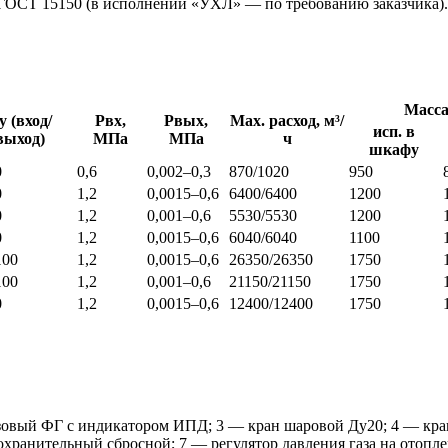
ГОСТ 15150 (в исполнении «УХЛ» — по требованию заказчика).
Масса
у (вход/
Рвх,
Рвых,
Мах. расход, м³/
исп. в
выход)
МПа
МПа
ч
шкафу
0
0,6
0,002–0,3
870/1020
950
0
1,2
0,0015–0,6
6400/6400
1200
0
1,2
0,001–0,6
5530/5530
1200
0
1,2
0,0015–0,6
6040/6040
1100
100
1,2
0,0015–0,6
26350/26350
1750
100
1,2
0,001–0,6
21150/21150
1750
0
1,2
0,0015–0,6
12400/12400
1750
газовый ФГ с индикатором ИПД; 3 — кран шаровой Ду20; 4 — кр
дохранительный сбросной; 7 — регулятор давления газа на отопл