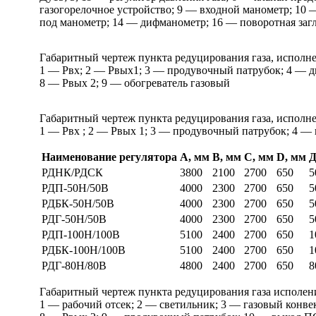
газогорелочное устройство; 9 — входной манометр; 10 
под манометр; 14 — дифманометр; 16 — поворотная загл
Габаритный чертеж пункта редуцирования газа, исполн
1 — Рвх; 2 — Рвых1; 3 — продувочный патрубок; 4 — д
8 — Рвых 2; 9 — обогреватель газовый
Габаритный чертеж пункта редуцирования газа, исполне
1 — Рвх ; 2 — Рвых 1; 3 — продувочный патрубок; 4 —
Наименование регулятора
А, мм
B, мм
C, мм
D, мм
Д
РДНК/РДСК
3800
2100
2700
650
5
РДП-50Н/50В
4000
2300
2700
650
5
РДБК-50Н/50В
4000
2300
2700
650
5
РДГ-50Н/50В
4000
2300
2700
650
5
РДП-100Н/100В
5100
2400
2700
650
1
РДБК-100Н/100В
5100
2400
2700
650
1
РДГ-80Н/80В
4800
2400
2700
650
8
Габаритный чертеж пункта редуцирования газа исполени
1 — рабочий отсек; 2 — светильник; 3 — газовый конвек