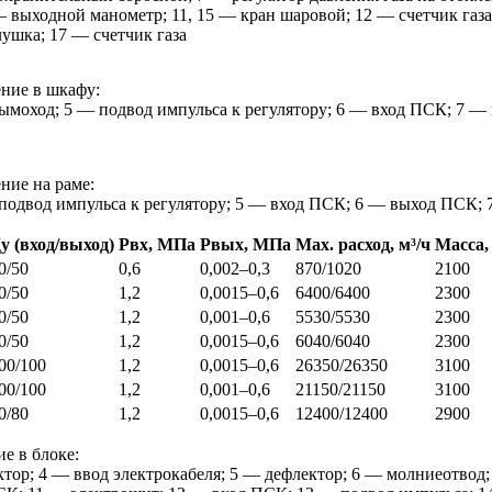
— выходной манометр; 11, 15 — кран шаровой; 12 — счетчик газа
ушка; 17 — счетчик газа
ение в шкафу:
ымоход; 5 — подвод импульса к регулятору; 6 — вход ПСК; 7 —
ние на раме:
 подвод импульса к регулятору; 5 — вход ПСК; 6 — выход ПСК; 
у (вход/выход)
Рвх, МПа
Рвых, МПа
Мах. расход, м³/ч
Масса,
0/50
0,6
0,002–0,3
870/1020
2100
0/50
1,2
0,0015–0,6
6400/6400
2300
0/50
1,2
0,001–0,6
5530/5530
2300
0/50
1,2
0,0015–0,6
6040/6040
2300
00/100
1,2
0,0015–0,6
26350/26350
3100
00/100
1,2
0,001–0,6
21150/21150
3100
0/80
1,2
0,0015–0,6
12400/12400
2900
е в блоке:
тор; 4 — ввод электрокабеля; 5 — дефлектор; 6 — молниеотвод;