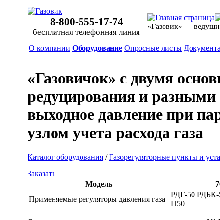
8-800-555-17-74
«Газовик» — ведущи
бесплатная телефонная линия
О компании
Оборудование
Опросные листы
Документ
«Газовичок» с двумя осно
редуцирования и разными 
выходное давление при пар
узлом учета расхода газа
Каталог оборудования
/
Газорегуляторные пункты и уст
Заказать
Модель
7
РДГ-50 РДБК-
Применяемые регуляторы давления газа
П50