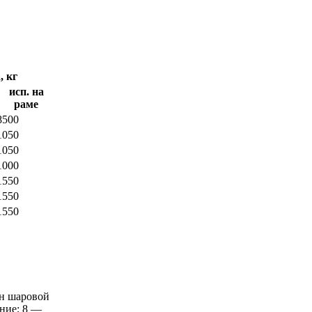
, кг
исп. на
раме
8500
1050
1050
1000
1550
1550
1550
ан шаровой
ение; 8 —