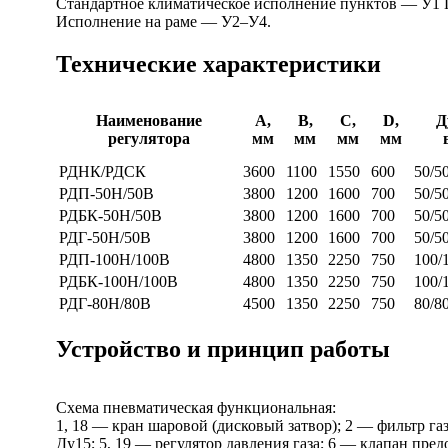
Стандартное климатическое исполнение пунктов — У1 
Исполнение на раме — У2–У4.
Технические характеристики
Наименование
А,
B,
C,
D,
Д
регулятора
мм
мм
мм
мм
РДНК/РДСК
3600
1100
1550
600
50/5
РДП-50Н/50В
3800
1200
1600
700
50/5
РДБК-50Н/50В
3800
1200
1600
700
50/5
РДГ-50Н/50В
3800
1200
1600
700
50/5
РДП-100Н/100В
4800
1350
2250
750
100/
РДБК-100Н/100В
4800
1350
2250
750
100/
РДГ-80Н/80В
4500
1350
2250
750
80/8
Устройство и принцип работы
Схема пневматическая функциональная:
1, 18 — кран шаровой (дисковый затвор); 2 — фильтр 
Ду15; 5, 19 — регулятор давления газа; 6 — клапан пре