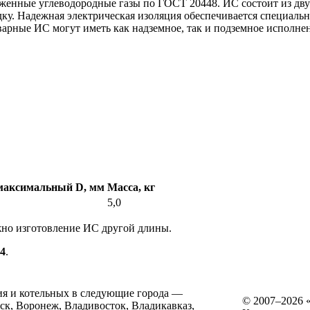
енные углеводородные газы по ГОСТ 20448. ИС состоит из дву
ку. Надежная электрическая изоляция обеспечивается специаль
арные ИС могут иметь как надземное, так и подземное исполне
максимальный D, мм
Масса, кг
5,0
жно изготовление ИС другой длины.
74
.
ия и котельных в следующие города —
© 2007–2026
нск, Воронеж, Владивосток, Владикавказ,