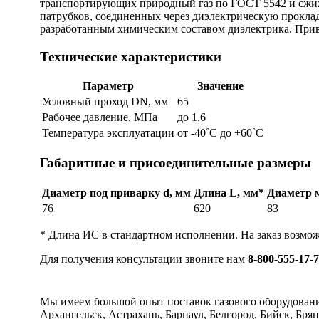
транспортирующих природный газ по ГОСТ 5542 и сжиж
патрубков, соединенных через диэлектрическую проклад
разработанным химическим составом диэлектрика. Прив
Технические характеристики
Параметр
Значение
Условный проход DN, мм
65
Рабочее давление, МПа
до 1,6
Температура эксплуатации
от -40˚С до +60˚С
Габаритные и присоединительные размеры
Диаметр под приварку d, мм
Длина L, мм*
Диаметр 
76
620
83
* Длина ИС в стандартном исполнении. На заказ возмо
Для получения консультации звоните нам
8-800-555-17-
Мы имеем большой опыт поставок газового оборудован
Архангельск, Астрахань, Барнаул, Белгород, Бийск, Бря