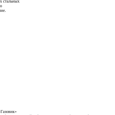
х стальных
но
ние.
«Газовик»