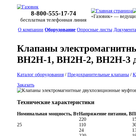
8-800-555-17-74
«Газовик» — ведущи
бесплатная телефонная линия
О компании
Оборудование
Опросные листы
Документ
Клапаны электромагнитн
ВН2Н-1, ВН2Н-2, ВН2Н-3 
Каталог оборудования
/
Предохранительные клапаны
/
К
Заказать
Технические характеристики
Номинальная мощность, Вт
Напряжение питания, В
П
220
1
25
110
3
24
1
220
1