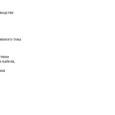
оводстве
ствии
 кабеля,
ния