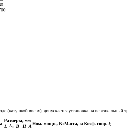
80
700
е (катушкой вверх), допускается установка на вертикальный т
Размеры, мм
Па
Ном. мощн., Вт
Масса, кг
Коэф. сопр. ξ
L
L
В
Н
А
1