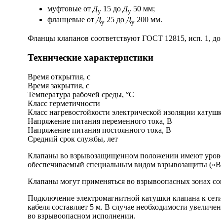
муфтовые от
Д
15 до
Д
50 мм;
у
у
фланцевые от
Д
25 до
Д
200 мм.
у
у
Фланцы клапанов соответствуют
ГОСТ 12815,
исп. 1, д
Технические характеристики
Время открытия, с
Время закрытия, с
Температура рабочей среды, °С
Класс герметичности
Класс нагревостойкости электрической изоляции катуш
Напряжение питания переменного тока, В
Напряжение питания постоянного тока, В
Средний срок службы, лет
Клапаны во взрывозащищенном положении имеют урове
обеспечиваемый специальным видом взрывозащиты («Вз
Клапаны могут применяться во взрывоопасных зонах сог
Подключение электромагнитной катушки клапана к сети
кабеля составляет 5 м. В случае необходимости увелич
во взрывоопасном исполнении.