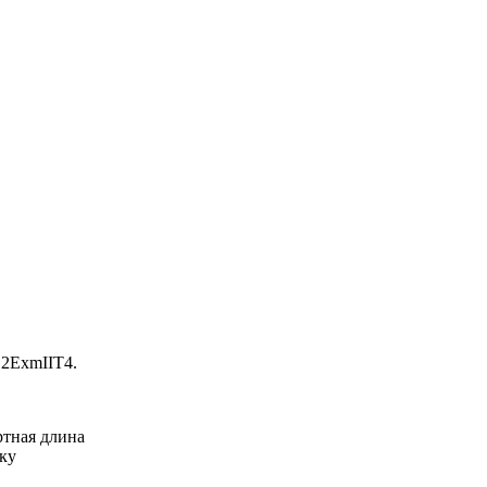
 2ExmIIT4.
ртная длина
ку