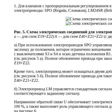
1. Для клапанов с пропорциональным регулированием в
электроприводы: SPO (Regada, Словакия), LM24SR (Bel
Рис. 5. Схема электрических соединений для электро
а — для схем Z19+Z22) б — для схем Z40+Z21+Z22 (с 
а) При использовании электроприводов SPO управляющее
заслонку до положения, которое ограничено концевыми 
с выключателями S3 и S4 и осью датчика положения В1.
(см. рисунок 5 а). Полное обозначение привода при зак
Z19+Z22.
Кроме того, электропривод может оснащаться двумя до
(см. рисунок 5 б). Полное обозначение привода для тако
Z40+Z21+Z22.
б) Электропривод LM управляется стандартным сигналом
соответствующего заданному сигналу.
Напряжение обратной связи U обеспечивает электричес
100 %, а также выполняет роль управляющего сигнала д
на рисунке 6.