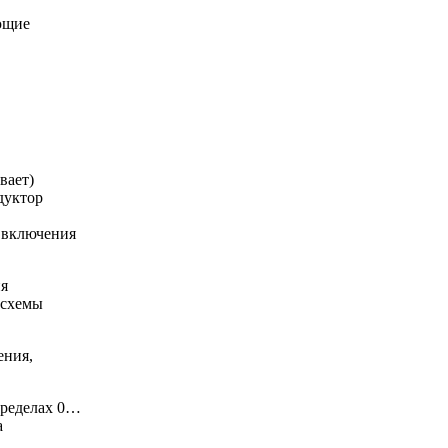
ющие
вает)
дуктор
 включения
ия
 схемы
ения,
пределах 0…
а