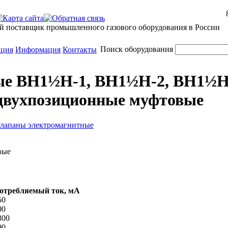
й поставщик промышленного газового оборудования в России
Поиск оборудования
ация
Информация
Контакты
ые ВН1½Н-1, ВН1½Н-2, ВН1½Н
двухпозиционные муфтовые
лапаны электромагнитные
отребляемый ток, мА
50
00
300
90