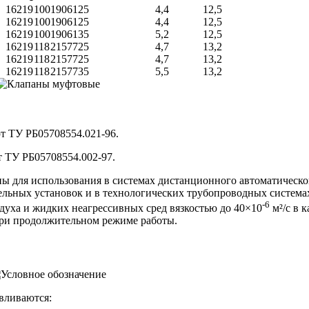
162
19
100
190
61
25
4,4
12,5
162
19
100
190
61
25
4,4
12,5
162
19
100
190
61
35
5,2
12,5
162
19
118
215
77
25
4,7
13,2
162
19
118
215
77
25
4,7
13,2
162
19
118
215
77
35
5,5
13,2
ют
ТУ РБ05708554.021-96.
т
ТУ РБ05708554.002-97.
ы для использования в системах дистанционного автоматическо
ельных установок и в технологических трубопроводных система
-6
духа и жидких неагрессивных сред вязкостью до 40×10
м²/с в к
при продолжительном режиме работы.
вливаются: