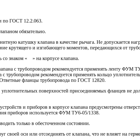
и по
ГОСТ 12.2.063.
лапаном обязательно.
нитную катушку клапана в качестве рычага. Не допускается наг
жение крутящего и изгибающего моментов, передающихся от труб
 со знаком «
» на корпусе клапана.
клапана с трубопроводом рекомендуется применять ленту
ФУМ ТУ6
а с трубопроводом рекомендуется применять кольцо уплотнител
Ответные фланцы трубопровода по
ГОСТ 12820.
ти уплотнительных поверхностей присоединяемых фланцев не до
 устройств и приборов в корпусе клапана предусмотрены отверс
ния приборов используется
ФУМ ТУ6-05/1338.
водить только в обесточенном состоянии.
г своей оси или отсоединять от клапана, что не влияет на герм