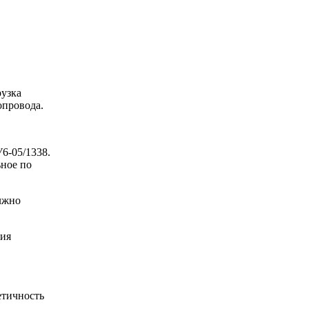
рузка
опровода.
-05/1338.
ьное по
лжно
тия
етичность