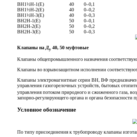
ВН1½Н-1(Е)
40
0–0,1
ВН1½Н-2(Е)
40
0–0,2
ВН1½Н-3(Е)
40
0–0,3
ВН2Н-1(Е)
50
0–0,1
ВН2Н-2(Е)
50
0–0,2
ВН2Н-3(Е)
50
0–0,3
Клапаны на
Д
40, 50 муфтовые
у
Клапаны общепромышленного назначения соответству
Клапаны во взрывозащитном исполнении соответствую
Клапаны электромагнитные серии ВН, ВФ предназначен
управления газогорелочных устройств, бытовых отопит
управления потоком природного и сжиженного газа, воз
запорно-регулирующего органа и органа безопасности 
Условное обозначение
По типу присоединения к трубопроводу клапаны изгота