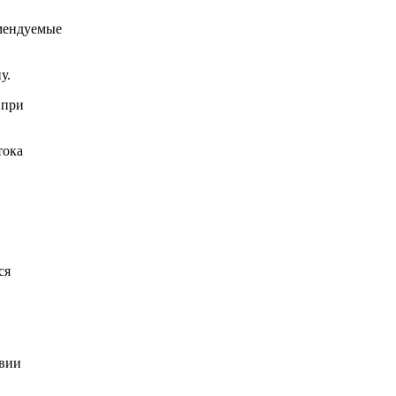
омендуемые
у.
 при
ся
твии