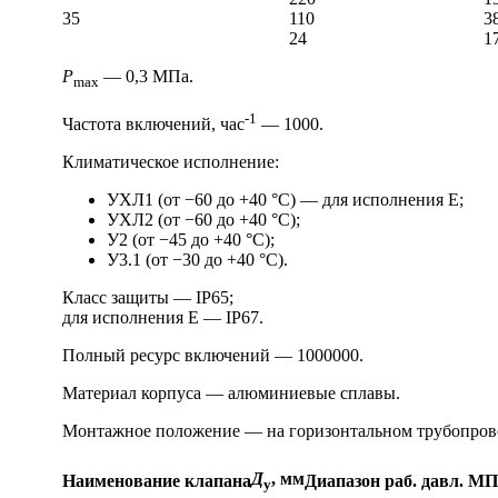
35
110
3
24
1
P
— 0,3 МПа.
max
-1
Частота включений, час
— 1000.
Климатическое исполнение:
УХЛ1 (от −60 до +40 °С) — для исполнения Е;
УХЛ2 (от −60 до +40 °С);
У2 (от −45 до +40 °С);
У3.1 (от −30 до +40 °С).
Класс защиты — IP65;
для исполнения Е — IP67.
Полный ресурс включений — 1000000.
Материал корпуса — алюминиевые сплавы.
Монтажное положение — на горизонтальном трубопровод
Д
, мм
Наименование клапана
Диапазон раб. давл. М
у