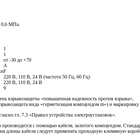
о 0,6 МПа.
1
1
от -30 до +70
А
ки
F
220 В, 110 В, 24 В (частота 50 Гц, 60 Гц)
220 В, 110 В, 24 В
9
нь взрывозащиты «повышенная надежность против взрыва»,
рывозащита вида «герметизация компаундом m») и маркировку
ласно гл. 7.3 «Правил устройства электроустановок».
 производится с помощью кабеля, залитого компаундом. Станда
ения длины кабеля следует применять проходную клеммную короб