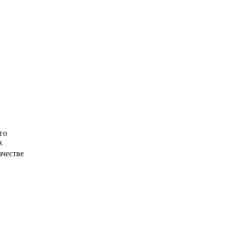
го
х
ачестве