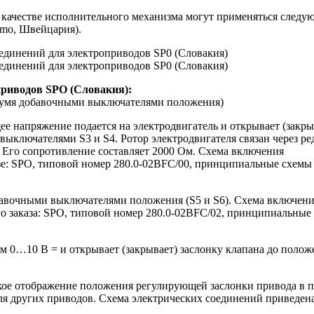
 качестве исполнительного механизма могут применяться следу
imo, Швейцария).
приводов SPO (Словакия):
двумя добавочными выключателями положения)
 напряжение подается на электродвигатель и открывает (закры
выключателями S3 и S4. Ротор электродвигателя связан через ре
 Его сопротивление составляет 2000 Ом. Схема включения
азе: SPO, типовой номер
280.0-02ВFC/00,
принципиальные схемы
бавочными выключателями положения (S5 и S6). Схема включен
го заказа: SPO, типовой номер
280.0-02ВFC/02,
принципиальные
 0…10 В = и открывает (закрывает) заслонку клапана до полож
кое отображение положения регулирующей заслонки привода в 
ля других приводов. Схема электрических соединений приведен