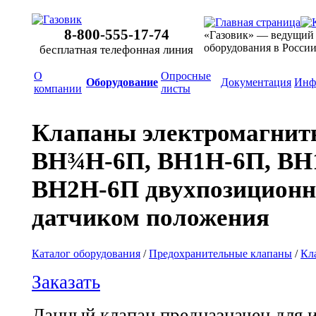
8-800-555-17-74
«Газовик» — ведущий
оборудования в Росси
бесплатная телефонная линия
О
Опросные
Оборудование
Документация
Инф
компании
листы
Клапаны электромагни
ВН¾Н-6П, ВН1Н-6П, ВН
ВН2Н-6П двухпозиционн
датчиком положения
Каталог оборудования
/
Предохранительные клапаны
/
Кл
Заказать
Данный клапан предназначен для 