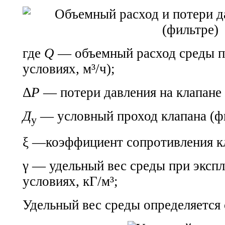
где
Q
— объемный расход среды п
условиях, м³/ч);
Δ
P
— потери давления на клапане 
Д
— условный проход клапана (фи
у
ξ —коэффициент сопротивления кл
γ — удельный вес среды при эксп
условиях, кГ/м³;
Удельный вес среды определяется