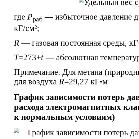
где
Р
— избыточное давление до
раб
кГ/см²;
R
— газовая постоянная среды, кГ
T
=273+
t
— абсолютная температур
Примечание. Для метана (природн
для воздуха
R
=29,27 кГ•м
График зависимости потерь да
расхода электромагнитных кла
к нормальным условиям)