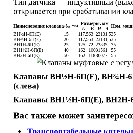
Тип датчика — индуктивный (вых
открывается при срабатывании кла
Размеры, мм
Д
, мм
Наименование клапана
Ном. мощн
у
L
В
Н
А
ВН½Н-6П(Е)
15
117,5
63
231
31,5
35
ВН¾Н-6П(Е)
20
117,5
63
231
31,5
35
ВН1Н-6П(Е)
25
125
72
238
35
35
ВН1½Н-6П(Е)
40
162
100
315
61
55
ВН2Н-6П(Е)
50
162
118
360
77
55
Клапаны ВН½Н-6П(Е), ВН¾Н-6П
(слева)
Клапаны ВН1½Н-6П(Е), ВН2Н-6
Вас также может заинтересо
Транспортабельные котельн