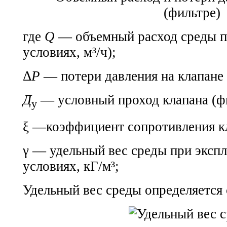
где
Q
— объемный расход среды п
условиях, м³/ч);
Δ
P
— потери давления на клапане 
Д
— условный проход клапана (фи
у
ξ —коэффициент сопротивления кл
γ — удельный вес среды при эксп
условиях, кГ/м³;
Удельный вес среды определяется