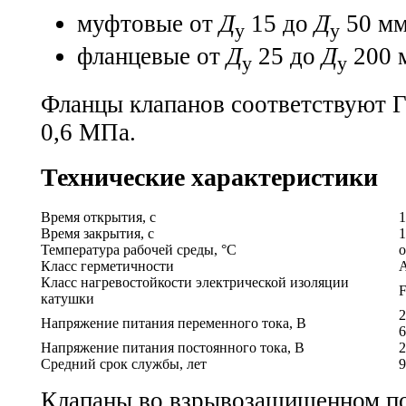
муфтовые от
Д
15 до
Д
50 мм
у
у
фланцевые от
Д
25 до
Д
200 
у
у
Фланцы клапанов соответствуют
Г
0,6 МПа.
Технические характеристики
Время открытия, с
1
Время закрытия, с
1
Температура рабочей среды, °С
о
Класс герметичности
Класс нагревостойкости электрической изоляции
катушки
2
Напряжение питания переменного тока, В
6
Напряжение питания постоянного тока, В
2
Средний срок службы, лет
9
Клапаны во взрывозащищенном п