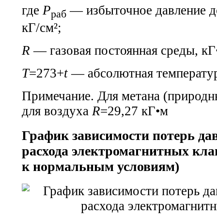
где
Р
— избыточное давление до
раб
кГ/см²;
R
— газовая постоянная среды, кГ
T
=273+
t
— абсолютная температур
Примечание. Для метана (природн
для воздуха
R
=29,27 кГ•м
График зависимости потерь да
расхода электромагнитных кла
к нормальным условиям)