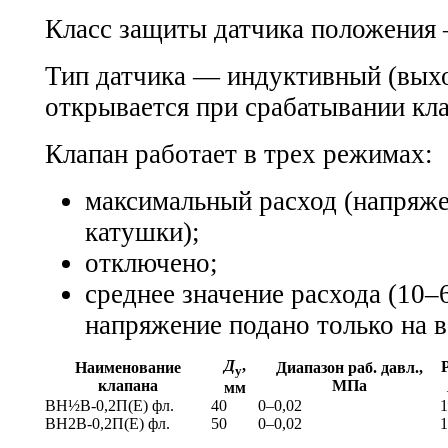
Класс защиты датчика положения 
Тип датчика — индуктивный (вых
открывается при срабатывании кла
Клапан работает в трех режимах:
максимальный расход (напряже
катушки);
отключено;
среднее значение расхода (10–
напряжение подано только на 
Д
,
Наименование
Диапазон раб. давл.,
у
клапана
МПа
мм
ВН½В-0,2П(Е) фл.
40
0–0,02
1
ВН2В-0,2П(Е) фл.
50
0–0,02
1