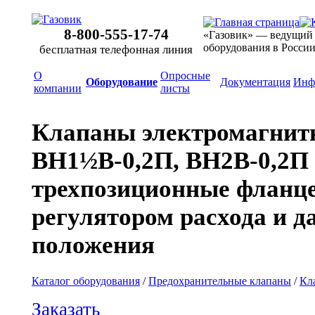
8-800-555-17-74
«Газовик» — ведущий
оборудования в Росси
бесплатная телефонная линия
О
Опросные
Оборудование
Документация
Инф
компании
листы
Клапаны электромагнит
ВН1½В-0,2П, ВН2В-0,2П
трехпозиционные фланце
регулятором расхода и д
положения
Каталог оборудования
/
Предохранительные клапаны
/
Кл
Заказать