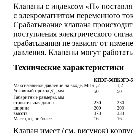
Клапаны с индексом «П» поставл
с элекромагнитом переменного ток
Срабатывание клапана происходи
поступления электрического сигн
срабатывания не зависят от измен
давления. Клапаны могут работать
Технические характеристики
КПЭГ-50П
КЗГЭ-5
Максимальное давление на входе, МПа
1,2
1,2
Условный проход
Д
, мм
50
50
у
Габаритные размеры, мм
строительная длина
230
230
ширина
200
200
высота
373
333
Масса, кг, не более
16
16
Клапан имеет (см. рисунок) корпус