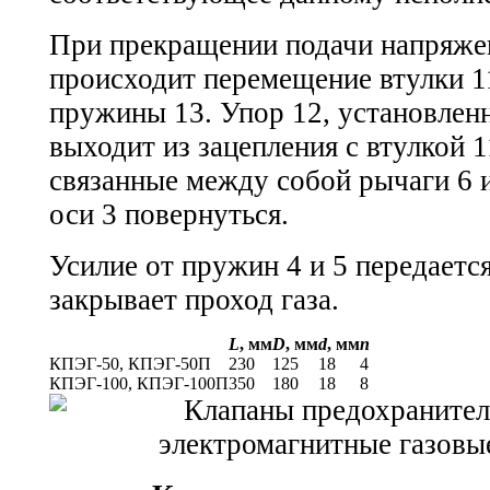
При прекращении подачи напряжен
происходит перемещение втулки 1
пружины 13. Упор 12, установленн
выходит из зацепления с втулкой 
связанные между собой рычаги 6 и
оси 3 повернуться.
Усилие от пружин 4 и 5 передается
закрывает проход газа.
L
, мм
D
, мм
d
, мм
n
КПЭГ-50,
КПЭГ-50П
230
125
18
4
КПЭГ-100,
КПЭГ-100П
350
180
18
8