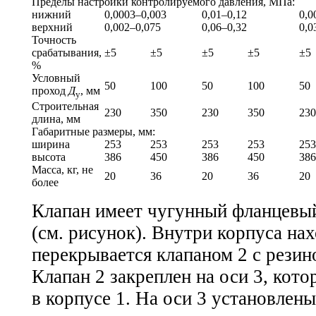
Пределы настройки контролируемого давления, МПа:
нижний
0,0003–0,003
0,01–0,12
0,0
верхний
0,002–0,075
0,06–0,32
0,0
Точность
срабатывания,
±5
±5
±5
±5
±5
%
Условный
50
100
50
100
50
проход
Д
, мм
у
Строительная
230
350
230
350
230
длина, мм
Габаритные размеры, мм:
ширина
253
253
253
253
253
высота
386
450
386
450
386
Масса, кг, не
20
36
20
36
20
более
Клапан имеет чугунный фланцевый
(см. рисунок). Внутри корпуса нах
перекрывается клапаном 2 с рези
Клапан 2 закреплен на оси 3, кот
в корпусе 1. На оси 3 установлены