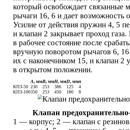
который освобождает связанные 
рычаги 16, 6 и дает возможность о
Усилие от действия пружин 4, 5 пе
и клапан 2 закрывает проход газа.
в рабочее состояние после срабат
вручную поворотом рычагов 6, 16
их с наконечником 15, и клапан 2 
в открытом положении.
А
, мм
В
, мм
Н
, мм
D
, мм
n
КПЗ-50
230
253
386
125
4
КПЗ-100
350
253
450
180
8
Клапан предохранительно
1 — корпус; 2 — клапан с резино