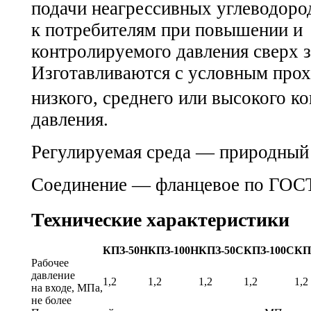
подачи неагрессивных углеводоро
к потребителям при повышении и
контролируемого давления сверх 
Изготавливаются с условным про
низкого, среднего или высокого к
давления.
Регулируемая среда — природный
Соединение — фланцевое по
ГОСТ
Технические характеристики
КПЗ-50Н
КПЗ-100Н
КПЗ-50С
КПЗ-100С
КП
Рабочее
давление
1,2
1,2
1,2
1,2
1,2
на входе, МПа,
не более