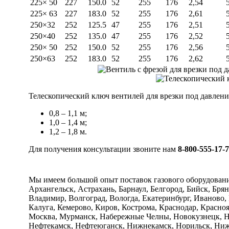
225× 50
227
150.0
52
255
176
2,54
225× 63
227
183.0
52
255
176
2,61
250×32
252
125.5
47
255
176
2,51
250×40
252
135.0
47
255
176
2,52
250× 50
252
150.0
52
255
176
2,56
250×63
252
183.0
52
255
176
2,62
Телескопический ключ вентилей для врезки под давлени
0,8 – 1,1 м;
1,0 – 1,4 м;
1,2 – 1,8 м.
Для получения консультации звоните нам
8-800-555-17-
Мы имеем большой опыт поставок газового оборудован
Архангельск, Астрахань, Барнаул, Белгород, Бийск, Бря
Владимир, Волгоград, Вологда, Екатеринбург, Иваново,
Калуга, Кемерово, Киров, Кострома, Краснодар, Красно
Москва, Мурманск, Набережные Челны, Новокузнецк, Н
Нефтекамск, Нефтеюганск, Нижнекамск, Норильск, Нижн