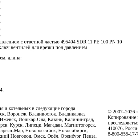
5
5
5
5
5
5
ем, длина:
74
.
ия и котельных в следующие города —
© 2007–2026
нск, Воронеж, Владивосток, Владикавказ,
Копирование и
 Ижевск, Йошкар-Ола, Казань, Калининград,
преследоватьс
ярск, Курск, Липецк, Магадан, Магнитогорск,
410076
, Росси
арьян-Мар, Новороссийск, Новосибирск,
8-800-555-17-
ий Новгород, Омск, Орёл, Оренбург, Пенза,