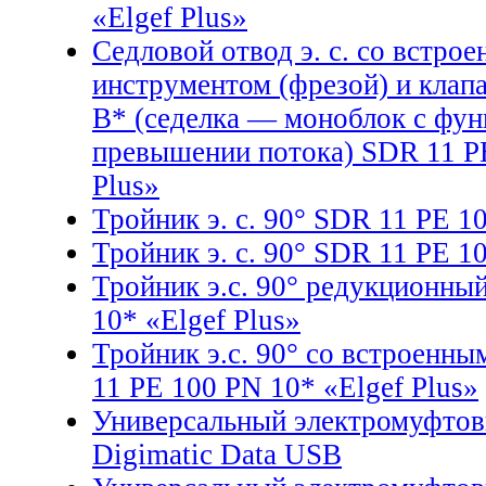
«Elgef Plus»
Седловой отвод э. с. со встр
инструментом (фрезой) и клап
В* (седелка — моноблок с фун
превышении потока) SDR 11 PE
Plus»
Тройник э. с. 90° SDR 11 PE 1
Тройник э. с. 90° SDR 11 PE 1
Тройник э.с. 90° редукционны
10* «Elgef Plus»
Тройник э.с. 90° со встроенн
11 PE 100 PN 10* «Elgef Plus»
Универсальный электромуфтов
Digimatic Data USB