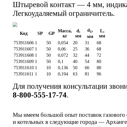
Штыревой контакт — 4 мм, индика
Легкоудаляемый ограничитель.
d
,
Масса,
d,
L,
1
Код
SP
GP
кг
мм
мм
мм
753911606
1
50
0,054
20
31
68
753911607
1
50
0,06
25
36
68
753911608
1
50
0,072
32
44
72
753911609
1
50
0,1
40
54
80
753911610
1
10
0,136
50
66
88
753911611
1
10
0,194
63
81
96
Для получения консультации звон
8-800-555-17-74
.
Мы имеем большой опыт поставок газового
и котельных в следующие города — Арханге