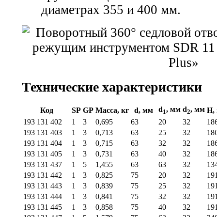
диаметрах 355 и 400 мм.
Технические характеристики
d
, мм
d
, мм
Код
SP
GP
Масса, кг
d, мм
H,
1
2
193 131 402
1
3
0,695
63
20
32
18
193 131 403
1
3
0,713
63
25
32
18
193 131 404
1
3
0,715
63
32
32
18
193 131 405
1
3
0,731
63
40
32
18
193 131 437
1
5
1,455
63
63
32
13
193 131 442
1
3
0,825
75
20
32
19
193 131 443
1
3
0,839
75
25
32
19
193 131 444
1
3
0,841
75
32
32
19
193 131 445
1
3
0,858
75
40
32
19