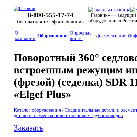
8-800-555-17-74
«Газовик» — ведущий
оборудования в Росси
бесплатная телефонная линия
О
Опросные
Оборудование
Документация
Инф
компании
листы
Поворотный 360° седловой
встроенным режущим ин
(фрезой) (седелка) SDR 1
«Elgef Plus»
Каталог оборудования
/
Соединительные детали и элемен
детали и элементы полиэтиленовых трубопроводов
Заказать