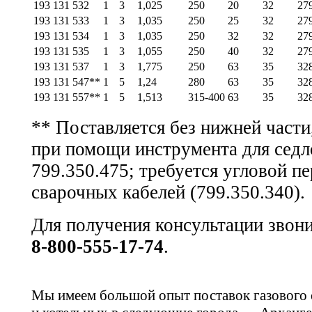
193 131 532
1
3
1,025
250
20
32
27
193 131 533
1
3
1,035
250
25
32
27
193 131 534
1
3
1,035
250
32
32
27
193 131 535
1
3
1,055
250
40
32
27
193 131 537
1
3
1,775
250
63
35
32
193 131 547**
1
5
1,24
280
63
35
32
193 131 557**
1
5
1,513
315-400
63
35
32
** Поставляется без нижней части
при помощи инструмента для сед
799.350.475; требуется угловой п
сварочных кабелей (799.350.340).
Для получения консультации звон
8-800-555-17-74
.
Мы имеем большой опыт поставок газового