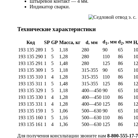
Штыревой контакт — 4 мм.
Индикатор сварки.
Технические характеристики
d
, мм
d
, мм
Код
SP
GP
Масса, кг
d, мм
H
1
2
193 135 289
1
5
1,18
280
90
65
1
193 135 290
1
5
1,28
280
110
86
1
193 135 291
1
5
1,48
280
125
86
1
193 135 309
1
5
1,18
315-355
90
65
1
193 135 310
1
4
1,28
315-355
110
86
1
193 135 311
1
5
1,48
315-355
125
86
1
193 135 329
1
5
1,18
400—450
90
65
1
193 135 330
1
4
1,28
400—450
110
86
1
193 135 331
1
4
1,28
400—450
125
86
1
193 135 159
1
5
1,06
500—630
90
65
1
193 135 160
1
5
1,16
500—630
110
86
1
193 135 161
1
4
1,36
500—630
125
86
1
Для получения консультации звоните нам
8-800-555-17-