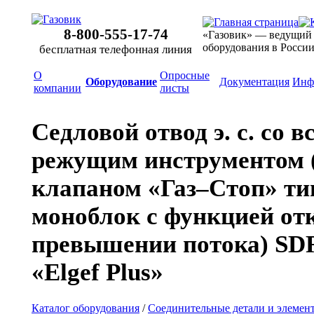
8-800-555-17-74
«Газовик» — ведущий
оборудования в Росси
бесплатная телефонная линия
О
Опросные
Оборудование
Документация
Инф
компании
листы
Седловой отвод э. с. со 
режущим инструментом (
клапаном «Газ–Стоп» ти
моноблок с функцией от
превышении потока) SDR
«Elgef Plus»
Каталог оборудования
/
Соединительные детали и элемен