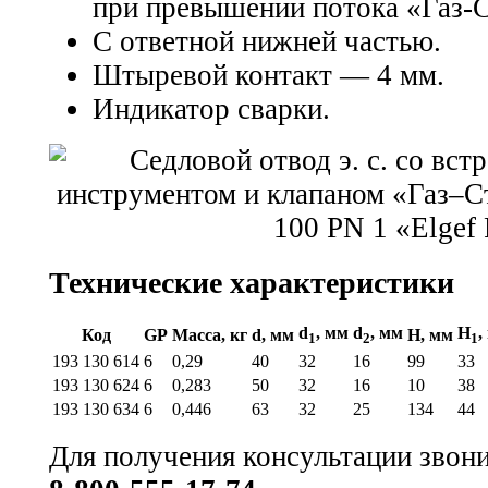
при превышении потока «Газ-
С ответной нижней частью.
Штыревой контакт — 4 мм.
Индикатор сварки.
Технические характеристики
d
, мм
d
, мм
H
,
Код
GP
Масса, кг
d, мм
H, мм
1
2
1
193 130 614
6
0,29
40
32
16
99
33
193 130 624
6
0,283
50
32
16
10
38
193 130 634
6
0,446
63
32
25
134
44
Для получения консультации звон