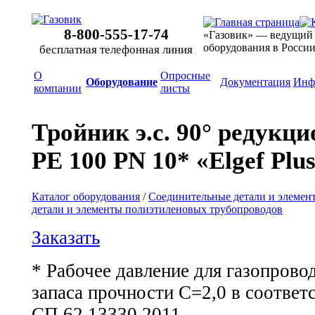
8-800-555-17-74
«Газовик» — ведущий
оборудования в Росси
бесплатная телефонная линия
О
Опросные
Оборудование
Документация
Инф
компании
листы
Тройник э.с. 90° редукц
PE 100 PN 10* «Elgef Plu
Каталог оборудования
/
Соединительные детали и элемен
детали и элементы полиэтиленовых трубопроводов
Заказать
* Рабочее давление для газопров
запаса прочности С=2,0 в соответ
СП 62.13330.2011.