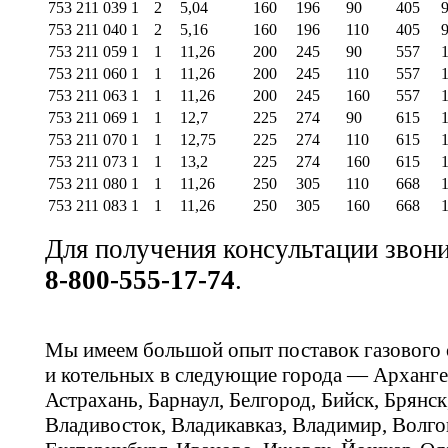
753 211 039
1
2
5,04
160
196
90
405
753 211 040
1
2
5,16
160
196
110
405
753 211 059
1
1
11,26
200
245
90
557
753 211 060
1
1
11,26
200
245
110
557
753 211 063
1
1
11,26
200
245
160
557
753 211 069
1
1
12,7
225
274
90
615
753 211 070
1
1
12,75
225
274
110
615
753 211 073
1
1
13,2
225
274
160
615
753 211 080
1
1
11,26
250
305
110
668
753 211 083
1
1
11,26
250
305
160
668
Для получения консультации звон
8-800-555-17-74
.
Мы имеем большой опыт поставок газового
и котельных в следующие города — Арханге
Астрахань, Барнаул, Белгород, Бийск, Брянс
Владивосток, Владикавказ, Владимир, Волго