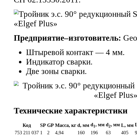
Предприятие–изготовитель:
Geor
Штыревой контакт — 4 мм.
Индикатор сварки.
Две зоны сварки.
Технические характеристики
d
, мм
d
, мм
Код
SP
GP
Масса, кг
d, мм
L, мм
1
2
753 211 037
1
2
4,94
160
196
63
405