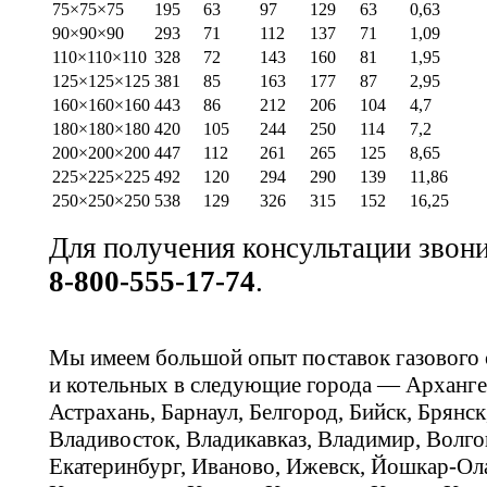
75×75×75
195
63
97
129
63
0,63
90×90×90
293
71
112
137
71
1,09
110×110×110
328
72
143
160
81
1,95
125×125×125
381
85
163
177
87
2,95
160×160×160
443
86
212
206
104
4,7
180×180×180
420
105
244
250
114
7,2
200×200×200
447
112
261
265
125
8,65
225×225×225
492
120
294
290
139
11,86
250×250×250
538
129
326
315
152
16,25
Для получения консультации звон
8-800-555-17-74
.
Мы имеем большой опыт поставок газового
и котельных в следующие города — Арханге
Астрахань, Барнаул, Белгород, Бийск, Брянс
Владивосток, Владикавказ, Владимир, Волго
Екатеринбург, Иваново, Ижевск, Йошкар-Ола