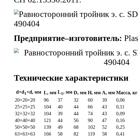
Предприятие–изготовитель:
Plas
Технические характеристики
d×d
×d, мм
L
, мм
L, мм
D, мм
H, мм
A, мм
Масса, кг
1
1
20×20×20
96
37
32
60
39
0,06
25×25×25
104
40
44
66
43
0,11
32×32×32
104
39
44
74
43
0,09
40×40×40
121
44
56
90
47
0,16
50×50×50
139
49
68
102
52
0,25
63×63×63
166
58
82
119
58
0,41