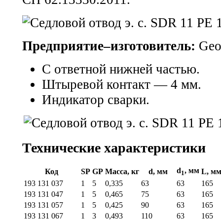
Предприятие–изготовитель:
Geor
С ответной нижней частью.
Штыревой контакт — 4 мм.
Индикатор сварки.
Технические характеристики
d
, мм
Код
SP
GP
Масса, кг
d, мм
L, м
1
193 131 037
1
5
0,335
63
63
165
193 131 047
1
5
0,465
75
63
165
193 131 057
1
5
0,425
90
63
165
193 131 067
1
3
0,493
110
63
165