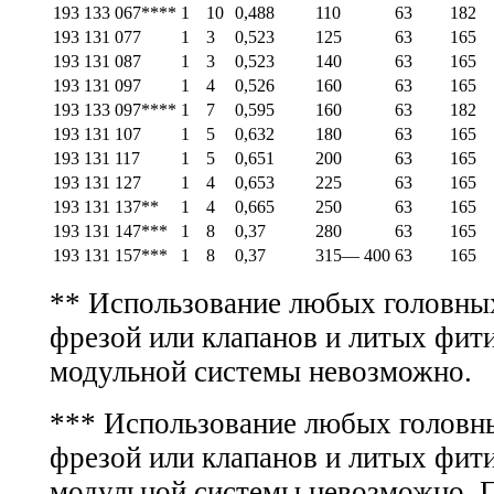
193 133 067****
1
10
0,488
110
63
182
193 131 077
1
3
0,523
125
63
165
193 131 087
1
3
0,523
140
63
165
193 131 097
1
4
0,526
160
63
165
193 133 097****
1
7
0,595
160
63
182
193 131 107
1
5
0,632
180
63
165
193 131 117
1
5
0,651
200
63
165
193 131 127
1
4
0,653
225
63
165
193 131 137**
1
4
0,665
250
63
165
193 131 147***
1
8
0,37
280
63
165
193 131 157***
1
8
0,37
315— 400
63
165
** Использование любых головных
фрезой или клапанов и литых фити
модульной системы невозможно.
*** Использование любых головны
фрезой или клапанов и литых фити
модульной системы невозможно. 