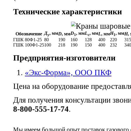
Технические характеристики
Д
, мм
D
, мм
L
, мм
H
, мм
Обозначение
D
, мм
L
, мм
H
,
у
1
c
1
ГШК 80Ф1-25
80
190
160
128
400
220
31
ГШК 100Ф1-25
100
218
190
150
400
232
34
Предприятия-изготовители
«Экс-Форма», ООО ПКФ
Цена на оборудование предоставля
Для получения консультации звон
8-800-555-17-74
.
Мы имеем большой опыт поставок газового