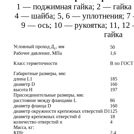
1 — поджимная гайка; 2 — гайка 
4 — шайба; 5, 6 — уплотнения; 7
9 — ось; 10 — рукоятка; 11, 12
гайка
Условный проход
Д
, мм
50
у
Рабочее давление, МПа
1,6
Класс герметичности
В по
ГОСТ 
Габаритные размеры, мм:
длина L1
185
диаметр D
160
высота H
197
Присоединительные размеры, мм:
расстояние между фланцами L
86
диаметр фланца D
160
диаметр окружности крепежных отверстий D1
125
диаметр крепежных отверстий d
18
количество отверстий n
4
Масса, кг:
КШг
2,4