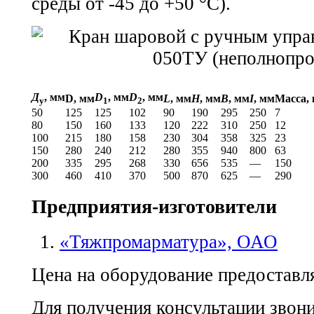
среды от -45 до +50 °С).
Д
, мм
D
, мм
D
, мм
D, мм
L
, мм
H
, мм
B
, мм
I
, мм
Масса, 
у
1
2
50
125
125
102
90
190
295
250
7
80
150
160
133
120
222
310
250
12
100
215
180
158
230
304
358
325
23
150
280
240
212
280
355
940
800
63
200
335
295
268
330
656
535
—
150
300
460
410
370
500
870
625
—
290
Предприятия-изготовители
«Тяжпромарматура», ОАО
Цена на оборудование предоставля
Для получения консультации звон