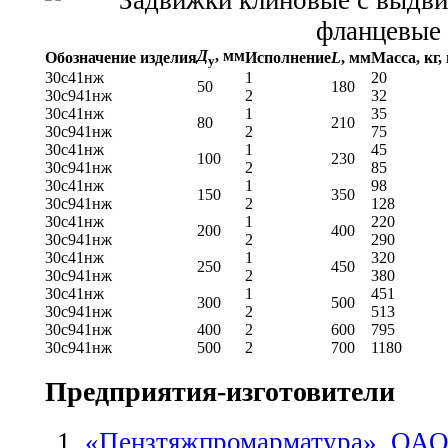
Д
, мм
Обозначение изделия
Исполнение
L
, мм
Масса, кг,
у
30с41нж
1
20
50
180
30с941нж
2
32
30с41нж
1
35
80
210
30с941нж
2
75
30с41нж
1
45
100
230
30с941нж
2
85
30с41нж
1
98
150
350
30с941нж
2
128
30с41нж
1
220
200
400
30с941нж
2
290
30с41нж
1
320
250
450
30с941нж
2
380
30с41нж
1
451
300
500
30с941нж
2
513
30с941нж
400
2
600
795
30с941нж
500
2
700
1180
Предприятия-изготовители
«Пензтяжпромарматура», ОА