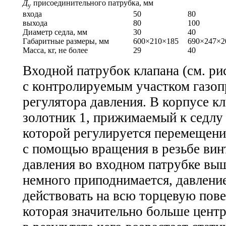
Д
присоединительного патрубка, мм
у
входа
50
80
выхода
80
100
Диаметр седла, мм
30
40
Габаритные размеры, мм
600×210×185
690×247×2
Масса, кг, не более
29
40
Входной патрубок клапана (см. ри
с контролируемым участком газоп
регулятора давления. В корпусе к
золотник 1, прижимаемый к седлу
которой регулируется перемещен
с помощью вращения в резьбе вин
давления во входном патрубке вы
немного приподнимается, давление
действовать на всю торцевую пове
которая значительно больше центр