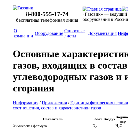
8-800-555-17-74
«Газовик» — ведущий
оборудования в Росси
бесплатная телефонная линия
О
Опросные
Оборудование
Документация
Инф
компании
листы
Основные характеристи
газов, входящих в состав
углеводородных газов и 
сгорания
Информация
/
Приложения
/
Единицы физических величи
соотношения, состав и характеристики газов
Водяно
Показатель
Азот
Воздух
пар
N
H
O
Химическая формула
—
2
2