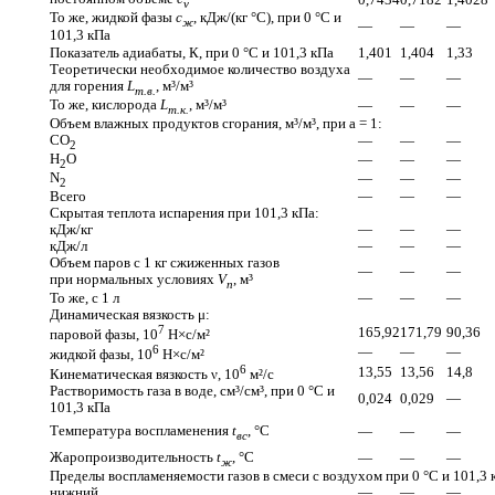
v
То же, жидкой
фазы
с
, кДж/(кг °С),
при 0 °С и
ж
—
—
—
101,3 кПа
Показатель
адиабаты, К,
при 0 °С и
101,3 кПа
1,401
1,404
1,33
Теоретически необходимое количество воздуха
—
—
—
для горения
L
, м³/м³
т.в.
То же, кислорода
L
, м³/м³
—
—
—
т.к.
Объем влажных продуктов
сгорания, м³/м³,
при а = 1:
CO
—
—
—
2
H
O
—
—
—
2
N
—
—
—
2
Всего
—
—
—
Скрытая теплота испарения
при 101,3 кПа:
кДж/кг
—
—
—
кДж/л
—
—
—
Объем паров с 1 кг сжиженных газов
—
—
—
при нормальных условиях
V
, м³
п
То же, с 1 л
—
—
—
Динамическая вязкость μ:
7
165,92
171,79
90,36
паровой фазы,
10
Н×с/м²
6
—
—
—
жидкой фазы,
10
Н×с/м²
6
13,55
13,56
14,8
Кинематическая вязкость ν,
10
м²/с
Растворимость газа
в воде, см³/см³,
при 0 °С и
0,024
0,029
—
101,3 кПа
Температура воспламенения
t
, °С
—
—
—
вс
Жаропроизводительность
t
, °С
—
—
—
ж
Пределы воспламеняемости газов в смеси с воздухом
при 0 °С и
101,3 
нижний
—
—
—