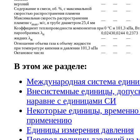
верхний
—
—
—
Содержание в смеси, об. %, с максимальной
—
—
—
скоростью распространения пламени
Максимальная скорость распространения
—
—
—
пламени
ν
, м/с,
в трубе диаметром
25,4 мм
max
Коэффициент теплопроводности компонентов
при 0 °С и
101,3 кПа, Вт
парообразных λ
0,0243
0,0244
0,2373
п
жидких λ
—
—
—
ж
Отношение объема газа к объему жидкости
—
—
—
при температуре кипения и давлении 101,3 кПа
Октановое число
—
—
—
В этом же разделе:
Международная система едини
Внесистемные единицы, допус
наравне с единицами СИ
Некоторые единицы, временно
применению
Единицы измерения давления
Перевод величин давлений из 