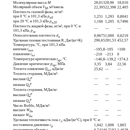
Молекулярная масса
M
28,013
28,96
18,016
Молярный
объем
V
, м³/кмоль
22,395
22,398
22,405
М
Плотность газовой
фазы, кг/м³:
при 0 °С и
101,3 кПа
р
1,251
1,293
0,8041
u0
при 20 °С и
101,3 кПа
p
1,166
1,205
0,7496
u20
Плотность жидкой
фазы, кг/м³,
при 0 °С и
—
—
—
101,3 кПа,
р
ж
Относительная плотность
d
0,9675
1,000
0,6219
n
Удельная газовая постоянная
R, Дж/(кг×К)
296,65
281,53
452,57
Температура, °С,
при 101,3 кПа:
кипения
t
–195,8
–195
+100
кип
плавления
t
–210
–213
0
пл
Температура критическая
t
, °С
–146,8
–139,2
+374,3
кр
Давление критическое
р
, МПа
3,35
3,84
22,56
кр
Теплота плавления
Q
, кДж/кг
25,62
—
—
пл
Теплота
сгорания, МДж/м³:
р
—
—
—
высшая
Q
в
р
—
—
—
низшая
Q
н
Теплота
сгорания, МДж/кг:
р
—
—
—
высшая
Q
в
р
—
—
—
низшая
Q
н
Число
Воббе, МДж/м³:
высшее
W
—
—
—
0в
низшее
W
—
—
—
0н
Удельная теплоемкость газа
c
, кДж/(кг°С),
при 0 °С и:
г
постоянном давлении
с
1,042
1,008
1,865
р
постоянном объеме
с
0,7434
0,7182
1,4028