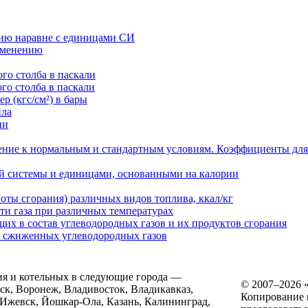
ию наравне с единицами СИ
именению
го столба в паскали
го столба в паскали
р (кгс/см²) в бары
пла
ии
дение к нормальным и стандартным условиям. Коэффициенты для
й системы и единицами, основанными на калории
оты сгорания) различных видов топлива, ккал/кг
и газа при различных температурах
их в состав углеводородных газов и их продуктов сгорания
) сжиженных углеводородных газов
ия и котельных в следующие города —
© 2007–2026
нск, Воронеж, Владивосток, Владикавказ,
Копирование и
 Ижевск, Йошкар-Ола, Казань, Калининград,