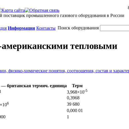
й поставщик промышленного газового оборудования в России
Поиск оборудования
ция
Информация
Контакты
-американскими тепловыми
н, физико-химические понятия, соотношения, состав и характ
 — британская термич. единица
Терм
-5
8
3,968×10
0,3968
6
39 680
×10
0,000 01
000
1