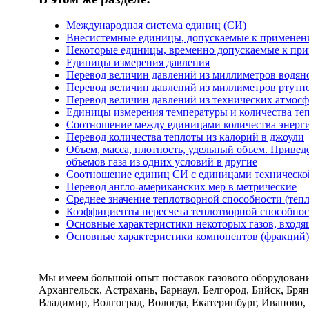
Международная система единиц (СИ)
Внесистемные единицы, допускаемые к применен
Некоторые единицы, временно допускаемые к пр
Единицы измерения давления
Перевод величин давлений из миллиметров водяно
Перевод величин давлений из миллиметров ртутно
Перевод величин давлений из технических атмосфе
Единицы измерения температуры и количества те
Соотношение между единицами количества энерг
Перевод количества теплоты из калорий в джоули
Объем, масса, плотность, удельный объем. Приве
объемов газа из одних условий в другие
Соотношение единиц СИ с единицами техническо
Перевод англо-американских мер в метрические
Среднее значение теплотворной способности (тепл
Коэффициенты пересчета теплотворной способност
Основные характеристики некоторых газов, входящ
Основные характеристики компонентов (фракций
Мы имеем большой опыт поставок газового оборудован
Архангельск, Астрахань, Барнаул, Белгород, Бийск, Бря
Владимир, Волгоград, Вологда, Екатеринбург, Иваново,