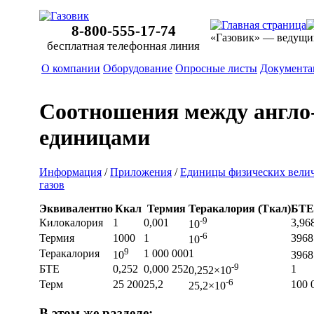
8-800-555-17-74
«Газовик» — ведущи
бесплатная телефонная линия
О компании
Оборудование
Опросные листы
Документа
Соотношения между англо
единицами
Информация
/
Приложения
/
Единицы физических величи
газов
Эквивалентно
Ккал
Термия
Теракалория (Ткал)
БТЕ
-9
Килокалория
1
0,001
3,96
10
-6
Термия
1000
1
3968
10
9
Теракалория
1 000 000
1
10
3968
-9
БТЕ
0,252
0,000 252
1
0,252×10
-6
Терм
25 200
25,2
100 
25,2×10
В этом же разделе: