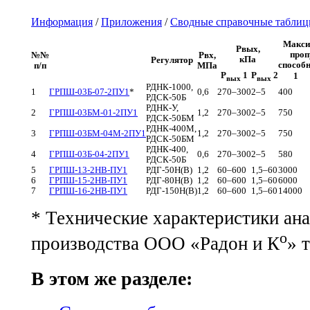
Информация
/
Приложения
/
Сводные справочные таблиц
Макси
Pвых,
проп
№№
Pвх,
кПа
Регулятор
способн
п/п
МПа
P
1
P
2
1
вых
вых
РДНК-1000,
1
ГРПШ-03Б-07-2ПУ1
*
0,6
270–300
2–5
400
РДСК-50Б
РДНК-У,
2
ГРПШ-03БМ-01-2ПУ1
1,2
270–300
2–5
750
РДСК-50БМ
РДНК-400М,
3
ГРПШ-03БМ-04М-2ПУ1
1,2
270–300
2–5
750
РДСК-50БМ
РДНК-400,
4
ГРПШ-03Б-04-2ПУ1
0,6
270–300
2–5
580
РДСК-50Б
5
ГРПШ-13-2НВ-ПУ1
РДГ-50Н(В)
1,2
60–600
1,5–60
3000
6
ГРПШ-15-2НВ-ПУ1
РДГ-80Н(В)
1,2
60–600
1,5–60
6000
7
ГРПШ-16-2НВ-ПУ1
РДГ-150Н(В)
1,2
60–600
1,5–60
14000
* Технические характеристики а
o
производства ООО «Радон и К
» 
В этом же разделе: